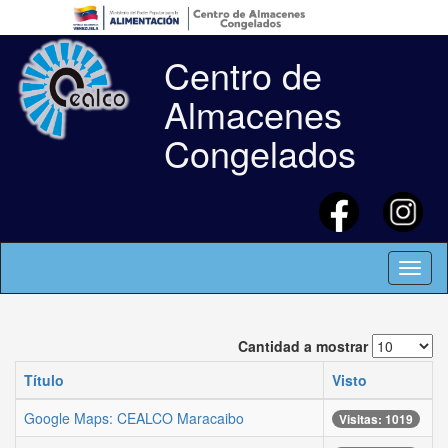
Centro de
Almacenes
Congelados
Toggl
naviga
Cantidad a mostrar
Título
Visto
Google Maps: CEALCO Maracaibo
Visitas: 1019